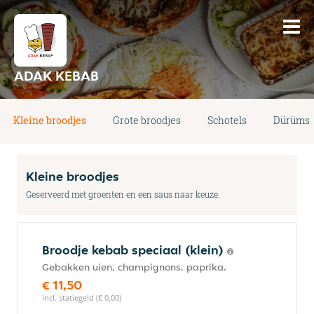
ADAK KEBAB
Kleine broodjes
Grote broodjes
Schotels
Dürüms
Kleine broodjes
Geserveerd met groenten en een saus naar keuze.
Broodje kebab speciaal (klein)
Gebakken uien, champignons, paprika.
€ 11,50
incl. statiegeld (€ 0,00)