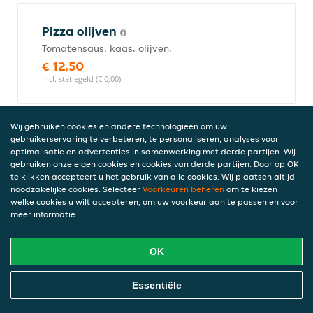
Pizza olijven
Tomatensaus, kaas, olijven.
€ 12,50
incl. statiegeld (€ 0,00)
Wij gebruiken cookies en andere technologieën om uw
Pizza mexicano
gebruikerservaring te verbeteren, te personaliseren, analyses voor
optimalisatie en advertenties in samenwerking met derde partijen. Wij
Tomatensaus, kaas, jalapenos, pepers,
gebruiken onze eigen cookies en cookies van derde partijen. Door op OK
olijven.
te klikken accepteert u het gebruik van alle cookies. Wij plaatsen altijd
€ 14,00
noodzakelijke cookies. Selecteer
Voorkeuren beheren
om te kiezen
incl. statiegeld (€ 0,00)
welke cookies u wilt accepteren, om uw voorkeur aan te passen en voor
meer informatie.
OK
Pizza bolognese classic
Tomatensaus, kaas, gehakt, olijven, ui.
Online Eten Bestellen
Essentiële
€ 14,00
incl. statiegeld (€ 0,00)