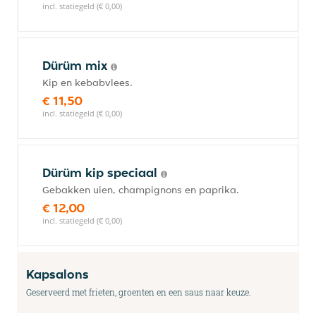
incl. statiegeld (€ 0,00)
Dürüm mix
Kip en kebabvlees.
€ 11,50
incl. statiegeld (€ 0,00)
Dürüm kip speciaal
Gebakken uien, champignons en paprika.
€ 12,00
incl. statiegeld (€ 0,00)
Kapsalons
Geserveerd met frieten, groenten en een saus naar keuze.