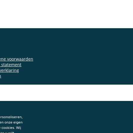
ene voorwaarden
y statement
verklaring
n
rsonaliseren,
en onze eigen
 cookies. Wij
es u wilt