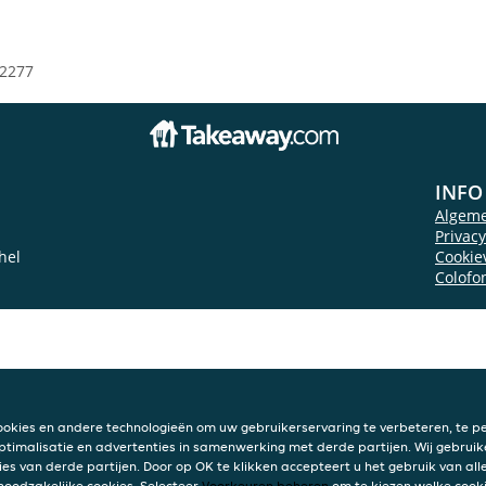
2277
INFO
Algem
Privac
hel
Cookie
Colofo
ookies en andere technologieën om uw gebruikerservaring te verbeteren, te pe
ptimalisatie en advertenties in samenwerking met derde partijen. Wij gebruik
ies van derde partijen. Door op OK te klikken accepteert u het gebruik van alle
 noodzakelijke cookies. Selecteer
Voorkeuren beheren
om te kiezen welke cooki