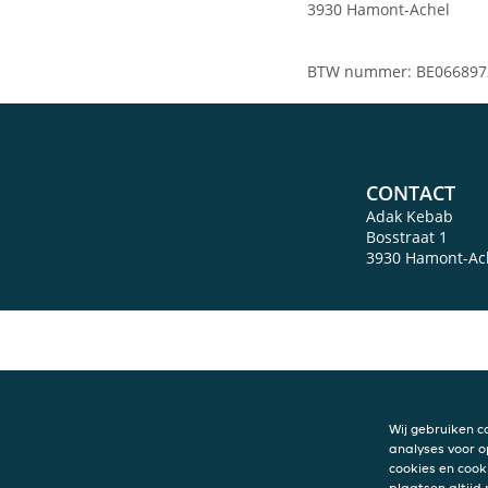
3930 Hamont-Achel
BTW nummer: BE066897
CONTACT
Adak Kebab
Bosstraat 1
3930
Hamont-Ac
Wij gebruiken c
analyses voor o
cookies en cook
plaatsen altijd